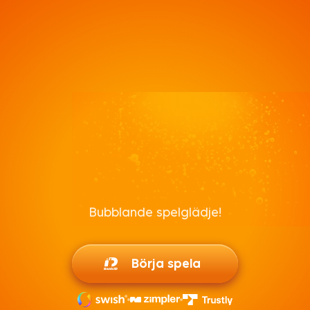
Bubblande spelglädje!
Börja spela