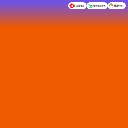
Hoppa till huvudinnehållet
Spelpaus
Spelgränser
Självtest